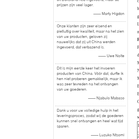
c
prijzen zijn veel lager.
h
—— Marty Higdon
g
L
Onze klanten zijn zeer eisend en
pietluttig over kwaliteit, maar na het zien
m
van uw producten, geloven zij
nauwelijks dat zij uit China werden
ingevoerd, dat verbazend is.
d
—— Uwe Nolte
M
Dit is mijn eerste keer het invoeren
producten van China. Vóór dat, durfte ik
hen niet proberen gemakkelijk, maar ik
was zeer tevreden na het ontvangen
van uw goederen.
B
—— Njabulo Mabaso
G
g
Dank u voor uw volledige hulp in het
leveringsproces, zodat wij de goederen
W
kunnen snel ontvangen en heel wat tijd
sparen.
—— Luzuko Ntsomi