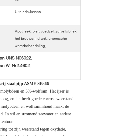
Uiteinde-lassen
Apotheek, bier, voedsel, zuivelfabriek,
het brouwen, drank, chemische
waterbehandeling,
 van UNS N06022
,
van W. Nr2.4602
,
vrij staalpijp ASME SB366
molybdeen en 3%-wolfram. Het ijzer is
oog, en het heeft goede corrosieweerstand
ijn molybdeen en wolframinhoud maakt de
d. In stil en stromend zeewater en andere
 tentoon.
ing tot zijn weerstand tegen oxydatie,