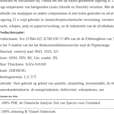
arburatie en vulcanisatie bij. Omdat het een op nikkel-gebaseerde legering is, 
oge temperatuur van halogeniden (zoals chloride en fluoride) verzetten. Met d
ebruikt om staalpijpen en andere componenten in met kolen gestookte en afval-
egering 22 is wijd gebruikt in chemische/petrochemische verwerking, verontre
acht, schepen, pulp en papierverwerking, en de industrieën van de afvalbehand
Productiewaaier:
Productnaam:
Ace 253Ma 625 32760 630 17-4Ph van de de Elleboogklem van 
e het T-stukbal van het het Reductiemiddelenroestvrije staal de Pijpmontage
ateriaal:
roestvrij staal 304/L 316/L 321
Norm:
ANSI, DIN, BS, Uni, zonder, JIS,
Muur Thinckness:
Sch5s-Sch160
Brade:
ZHEHENG
etalingstermijn:
L/C.T/T
ebruikt:
Voor gebruik op gebied van aardolie, uitsmelting, levensmiddel, de che
eneeskundeindustrie, de energieindustrie, elektriciteit, scheepsbouw, enz.
aarom ons kies:
1.100% PMI, de Chemische Aanlysis Test van Spectro voor Grondstof
2.100% afmeting & Visueel Onderzoek