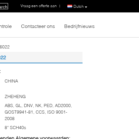
Vraag een offerte aan
|
Dutch
arch
ntrole
Contacteer ons
Bedrijfnieuws
06022
022
:
CHINA
ZHEHENG
ABS, GL, DNV, NK, PED, AD2000,
GOST9941-81, CCS, ISO 9001-
2008
8“ SCH40s
zenden Algemene voorwaarden: