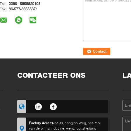
Tel.:
0086 15858820108
Fax:
86-577-86655371
CONTACTEER ONS
L
E
Factory Adres:
No198, canglan Weg, het Park
van de binhaiindustrie, wenzhou, zhejiang