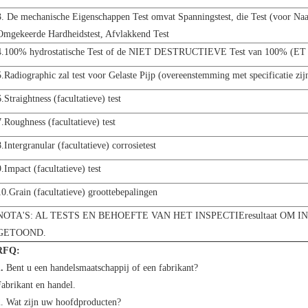
3. De mechanische Eigenschappen Test omvat Spanningstest, die Test (voor Naadl
Omgekeerde Hardheidstest, Afvlakkend Test
4.100% hydrostatische Test of de NIET DESTRUCTIEVE Test van 100% (ET
5.Radiographic zal test voor Gelaste Pijp (overeenstemming met specificatie zij
6.Straightness (facultatieve) test
7.Roughness (facultatieve) test
8.Intergranular (facultatieve) corrosietest
9.Impact (facultatieve) test
10.Grain (facultatieve) groottebepalingen
NOTA'S: AL TESTS EN BEHOEFTE VAN HET INSPECTIEresultaat O
GETOOND.
RFQ:
1.
Bent u een handelsmaatschappij of een fabrikant?
abrikant en handel.
2. Wat zijn uw hoofdproducten?