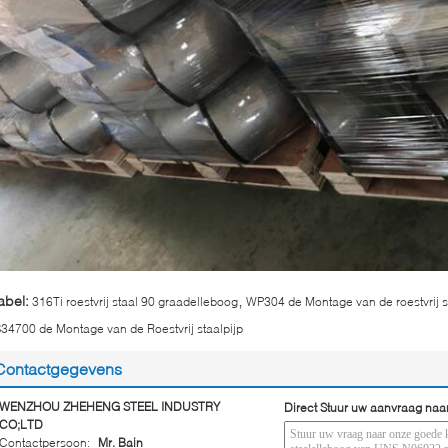
,
abel:
316Ti roestvrij staal 90 graadelleboog
WP304 de Montage van de roestvrij s
34700 de Montage van de Roestvrij staalpijp
Contactgegevens
WENZHOU ZHEHENG STEEL INDUSTRY
Direct Stuur uw aanvraag naa
CO;LTD
Contactpersoon:
Mr. Bain