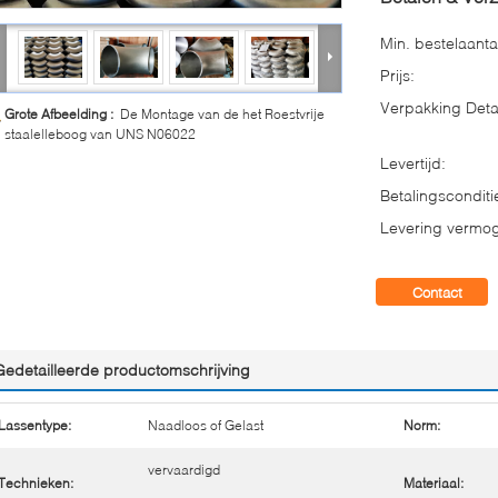
Min. bestelaanta
Prijs:
Verpakking Detai
Grote Afbeelding :
De Montage van de het Roestvrije
staalelleboog van UNS N06022
Levertijd:
Betalingsconditi
Levering vermo
Contact
Gedetailleerde productomschrijving
Lassentype:
Naadloos of Gelast
Norm:
vervaardigd
Technieken:
Materiaal: