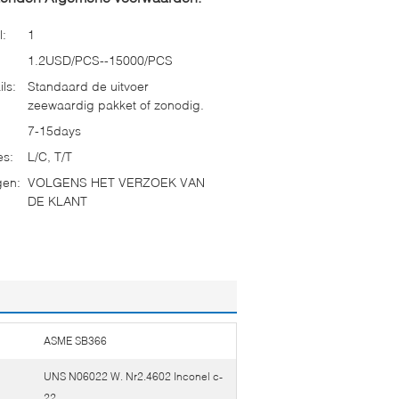
l:
1
1.2USD/PCS--15000/PCS
ls:
Standaard de uitvoer
zeewaardig pakket of zonodig.
7-15days
es:
L/C, T/T
gen:
VOLGENS HET VERZOEK VAN
DE KLANT
ASME SB366
UNS N06022 W. Nr2.4602 Inconel c-
22