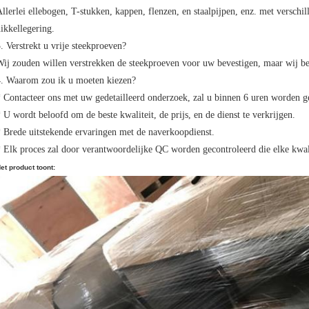
llerlei ellebogen, T-stukken, kappen, flenzen, en staalpijpen, enz. met verschill
ikkellegering.
. Verstrekt u vrije steekproeven?
ij zouden willen verstrekken de steekproeven voor uw bevestigen, maar wij bet
4. Waarom zou ik u moeten kiezen?
 Contacteer ons met uw gedetailleerd onderzoek, zal u binnen 6 uren worden 
 U wordt beloofd om de beste kwaliteit, de prijs, en de dienst te verkrijgen.
 Brede uitstekende ervaringen met de naverkoopdienst.
 Elk proces zal door verantwoordelijke QC worden gecontroleerd die elke kwali
et product toont: