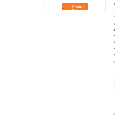
A
n
3
W
*
*
*
*
H