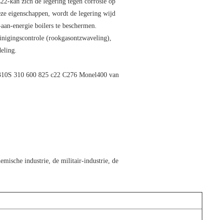
C22-kan zich de legering tegen corrosie op
eze eigenschappen, wordt de legering wijd
aan-energie boilers te beschermen.
inigingscontrole (rookgasontzwaveling),
eling.
310S 310 600 825 c22 C276 Monel400 van
mische industrie, de militair-industrie, de