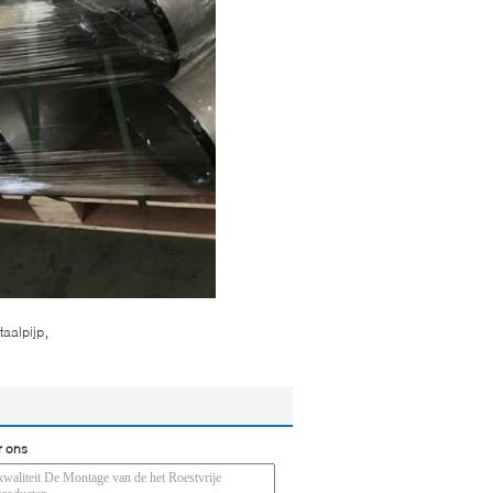
,
taalpijp
r ons