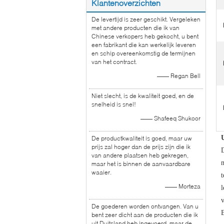
Klantenoverzichten
De levertijd is zeer geschikt. Vergeleken
met andere producten die ik van
Chinese verkopers heb gekocht, u bent
een fabrikant die kan werkelijk leveren
en schip overeenkomstig de termijnen
van het contract.
—— Regan Bell
Niet slecht, is de kwaliteit goed, en de
snelheid is snel!
—— Shafeeq Shukoor
De productkwaliteit is goed, maar uw
prijs zal hoger dan de prijs zijn die ik
van andere plaatsen heb gekregen,
m
maar het is binnen de aanvaardbare
waaier.
t
—— Morteza
l
v
De goederen worden ontvangen. Van u
B
bent zeer dicht aan de producten die ik
uit Duitsland heb ingevoerd, maar de