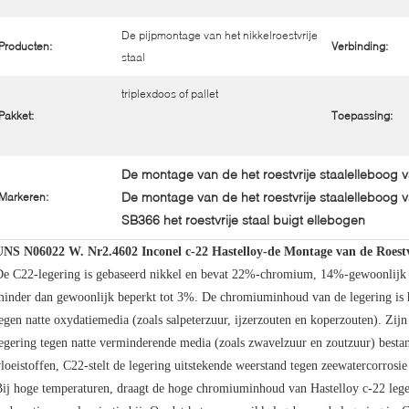
De pijpmontage van het nikkelroestvrije
Producten:
Verbinding:
staal
triplexdoos of pallet
Pakket:
Toepassing:
De montage van de het roestvrije staalelleboog
De montage van de het roestvrije staalelleboog 
Markeren:
SB366 het roestvrije staal buigt ellebogen
UNS N06022 W. Nr2.4602 Inconel c-22 Hastelloy-de Montage van de Roest
De C22-legering is gebaseerd nikkel en bevat 22%-chromium, 14%-gewoonlijk 
inder dan gewoonlijk beperkt tot 3%. De chromiuminhoud van de legering is h
egen natte oxydatiemedia (zoals salpeterzuur, ijzerzouten en koperzouten). Z
egering tegen natte verminderende media (zoals zwavelzuur en zoutzuur) bestan
loeistoffen, C22-stelt de legering uitstekende weerstand tegen zeewatercorrosie
ij hoge temperaturen, draagt de hoge chromiuminhoud van Hastelloy c-22 leger