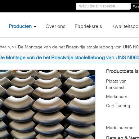
Se
Producten
Over ons
Fabrieksreis
Kwaliteitsco
De Montage van de het Roestvrije staalelleboog van UNS N
staalpijp
De Montage van de het Roestvrije staalelleboog van UNS N06
Productdetails
Plaats van
herkomst:
Merknaam:
Certificering:
Modelnummer:
Betalen & Ver