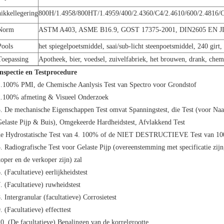
nikkellegering
800H/1.4958/800HT/1.4959/400/2.4360/C4/2.4610/600/2.4816/
Norm
ASTM A403, ASME B16.9, GOST 17375-2001, DIN2605 EN JI
Pools
het spiegelpoetsmiddel, saai/sub-licht steenpoetsmiddel, 240 girt,
Toepassing
Apotheek, bier, voedsel, zuivelfabriek, het brouwen, drank, che
Inspectie en Testprocedure
1.100% PMI, de Chemische Aanlysis Test van Spectro voor Grondstof
2.100% afmeting & Visueel Onderzoek
. De mechanische Eigenschappen Test omvat Spanningstest, die Test (voor Naad
elaste Pijp & Buis), Omgekeerde Hardheidstest, Afvlakkend Test
de Hydrostatische Test van 4. 100% of de NIET DESTRUCTIEVE Test van 1
. Radiografische Test voor Gelaste Pijp (overeenstemming met specificatie zijn
oper en de verkoper zijn) zal
. (Facultatieve) eerlijkheidstest
. (Facultatieve) ruwheidstest
. Intergranular (facultatieve) Corrosietest
. (Facultatieve) effecttest
0. (De facultatieve) Bepalingen van de korrelgrootte