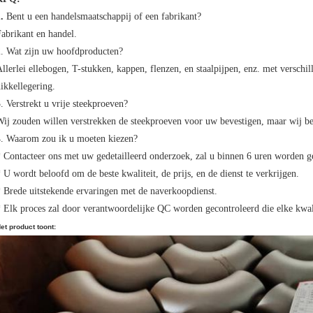
1.
Bent u een handelsmaatschappij of een fabrikant?
abrikant en handel.
2. Wat zijn uw hoofdproducten?
llerlei ellebogen, T-stukken, kappen, flenzen, en staalpijpen, enz. met verschill
ikkellegering.
. Verstrekt u vrije steekproeven?
ij zouden willen verstrekken de steekproeven voor uw bevestigen, maar wij bet
4. Waarom zou ik u moeten kiezen?
 Contacteer ons met uw gedetailleerd onderzoek, zal u binnen 6 uren worden 
 U wordt beloofd om de beste kwaliteit, de prijs, en de dienst te verkrijgen.
 Brede uitstekende ervaringen met de naverkoopdienst.
 Elk proces zal door verantwoordelijke QC worden gecontroleerd die elke kwali
et product toont: