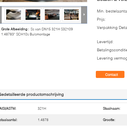
Min. bestelaanta
Prijs:
Verpakking Detai
Grote Afbeelding :
Ss van DN15 321H S32109
1.48783“ SCH10s Buismontage
Levertijd:
Betalingsconditi
Levering vermo
Contact
Gedetailleerde productomschrijving
AISI/ASTM:
321H
Staalnaam:
staalaantal:
1.4878
Grootte: