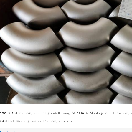
,
abel:
316Ti roestvrij staal 90 graadelleboog
WP304 de Montage van de roestvrij s
34700 de Montage van de Roestvrij staalpijp