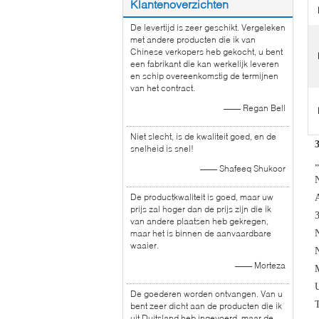
Klantenoverzichten
De levertijd is zeer geschikt. Vergeleken
met andere producten die ik van
Chinese verkopers heb gekocht, u bent
een fabrikant die kan werkelijk leveren
en schip overeenkomstig de termijnen
van het contract.
—— Regan Bell
Niet slecht, is de kwaliteit goed, en de
snelheid is snel!
„
—— Shafeeq Shukoor
De productkwaliteit is goed, maar uw
prijs zal hoger dan de prijs zijn die ik
3
van andere plaatsen heb gekregen,
maar het is binnen de aanvaardbare
N
waaier.
—— Morteza
De goederen worden ontvangen. Van u
bent zeer dicht aan de producten die ik
uit Duitsland heb ingevoerd, maar de