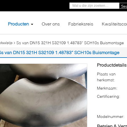
Se
Producten
Over ons
Fabrieksreis
Kwaliteitsco
Ss van DN15 321H S32109 1.48783“ SCH10s Buismontage
staalpijp
Ss van DN15 321H S32109 1.48783“ SCH10s Buismontage
Productdetails
Plaats van
herkomst:
Merknaam:
Certificering:
Modelnummer:
Betalen & Ver