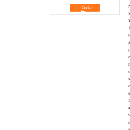
1
t
2
p
o
h
o
s
o
e
3
a
w
m