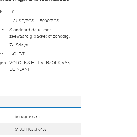
l:
10
1.2USD/PCS--15000/PCS
ls:
Standaard de uitvoer
zeewaardig pakket of zonodig.
7-15days
es:
L/C, T/T
gen:
VOLGENS HET VERZOEK VAN
DE KLANT
X8CrNiTi18-10
3“ SCH10s shc40s