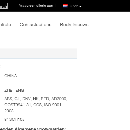
Vraag een offerte aan
|
Dutch
arch
ntrole
Contacteer ons
Bedrijfnieuws
:
CHINA
ZHEHENG
ABS, GL, DNV, NK, PED, AD2000,
GOST9941-81, CCS, ISO 9001-
2008
3“ SCH10s
zenden Algemene voorwaarden: