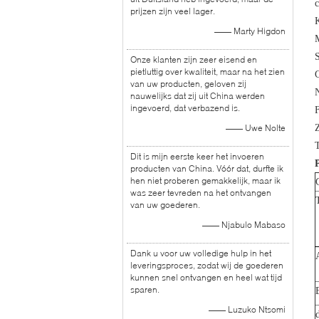
c
prijzen zijn veel lager.
K
—— Marty Higdon
S
Onze klanten zijn zeer eisend en
pietluttig over kwaliteit, maar na het zien
van uw producten, geloven zij
N
nauwelijks dat zij uit China werden
ingevoerd, dat verbazend is.
—— Uwe Nolte
T
Dit is mijn eerste keer het invoeren
producten van China. Vóór dat, durfte ik
hen niet proberen gemakkelijk, maar ik
was zeer tevreden na het ontvangen
van uw goederen.
—— Njabulo Mabaso
Dank u voor uw volledige hulp in het
leveringsproces, zodat wij de goederen
kunnen snel ontvangen en heel wat tijd
sparen.
—— Luzuko Ntsomi