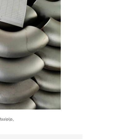
,
taalpijp