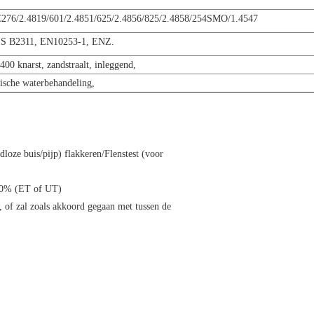
C276/2.4819/601/2.4851/625/2.4856/825/2.4858/254SMO/1.4547
S B2311, EN10253-1, ENZ.
 400 knarst, zandstraalt, inleggend,
mische waterbehandeling,
loze buis/pijp) flakkeren/Flenstest (voor
00% (ET of UT)
, of zal zoals akkoord gegaan met tussen de