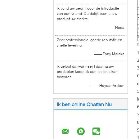
Ik vond uw bedrijf door de introductie
van een vriend. Duidelijk bewijst uw
product uw sterkte.
—— Neda
Zeer professionele, goede reputatie en
snelle levering.
—— Tony Malaka
Ik geloof dat wanneer I daarna uw
3
producten koopt, ik een testprijs kan
G
bewaren.
—— Haydar Ar ıkan
5
k
Ik ben online Chatten Nu
6
7
8
9
1