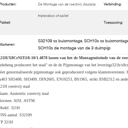
Producten:
De Montage van de roestvrij staalpijp
Verbinding:
triplexdoos of pallet
Pakket:
Toepassing:
S32109 ss buismontage
SCH10s ss buismontag
,
Markeren:
SCH10s de montage van de 3 duimpijp
321H/X8CrNiTi18-10/1.4878 lassen van het de Montageuiteinde van de roes
zheheng produceert het staal“ en de de Pijpmontage van het leverings321h/x8cr
Niet genormaliseerde pijpmontage ook geproduceerd volgens klantenvereisten
A403 SH3408, SH3409, DIN2605, EN10253, BS1965, strikt JISB2312 en andere
21H roestvrij staal
aam: Austenitic roestvrij staal
Normen: AISI, ASTM
Model: 321H
UNS-aantal: S32109
TP 321H