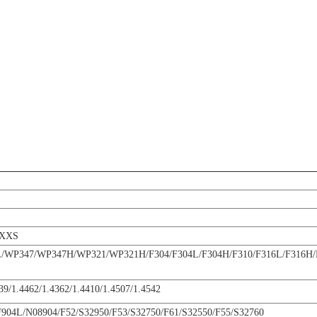
 XXS
P347/WP347H/WP321/WP321H/F304/F304L/F304H/F310/F316L/F316H/F
39/1.4462/1.4362/1.4410/1.4507/1.4542
F904L/N08904/F52/S32950/F53/S32750/F61/S32550/F55/S32760