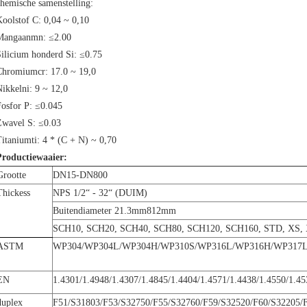
hemische samenstelling:
oolstof C: 0,04 ~ 0,10
Mangaanmn: ≤2.00
ilicium honderd Si: ≤0.75
Chromiumcr: 17.0 ~ 19,0
ikkelni: 9 ~ 12,0
Fosfor P: ≤0.045
Zwavel S: ≤0.03
itaniumti: 4 * (C + N) ~ 0,70
Productiewaaier:
Grootte
DN15-DN800
Thickess
NPS 1/2“ - 32“ (DUIM)
Buitendiameter 21.3mm812mm
SCH10, SCH20, SCH40, SCH80, SCH120, SCH160, STD, XS,
ASTM
WP304/WP304L/WP304H/WP310S/WP316L/WP316H/WP317L/W
EN
1.4301/1.4948/1.4307/1.4845/1.4404/1.4571/1.4438/1.4550/1.45
duplex
F51/S31803/F53/S32750/F55/S32760/F59/S32520/F60/S32205/