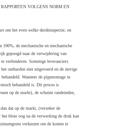
 IN RAPPORTEN VOLGENS NORM EN
rt om het even welke derdeinspectie, en
 van 100%, de mechanische en mechanische
elijk gepoogd naar de verwijdering van
e te verhinderen. Sommige leveranciers
 het ontharden niet uitgevoerd en de stevige
ch behandeld. Wanneer de pijpmontage in
rmisch behandeld is. Dit proces is
essen op de markt), de schuine randeinden,
 dan dat op de markt, (verzeker de
r het blote oog na de verwerking de druk kan
aximumgrens verkiezen om de kosten te