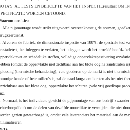
NOTA'S: AL TESTS EN BEHOEFTE VAN HET INSPECTIEresultaat OM
SPECIFICATIE WORDEN GETOOND.
Waarom ons kies:
. Alle pijpmontage wordt strikt uitgevoerd overeenkomstig de normen, goedkeu
erugkeerdienst.
. Alvorens de fabriek, de dimensionale inspectie van 100%, de spectrale test
restatietest, het inleggen te verlaten, het inleggen wordt het procédé hoofdzak
ppervlaktevet en schadelijke stoffen, volledige oppervlaktepassivering oxydati
ebben (omdat de oppervlakte niet zichtbaar aan het blote oog na zandstralen is)
plossing (thermische behandeling), vele goederen op de markt is niet thermis
ommige koude of hete milieu's is, zal de naad langzaam barsten als het niet the
nzichtbaar aan het blote oog, oppervlakte het schuren (vele vrij goedkope proc
nz.
. Normaal, is het individuele gewicht de pijpmontage van ons bedrijf zwaarder
chterboogdikte) om de delen van dezelfde muurdikte te vermijden die niet doo
orden gezien gewaarborgd is, omdat vele leveranciers het materiaal aan de m
inimaliseren.
RFQ: