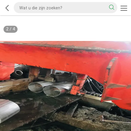
2
/
4