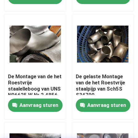
Fabrieksreis
Kwaliteitscontrole
Company News
De Montage van de roestvrij staalpijp
De Montage van de het
De gelaste Montage
Roestvrije
van de het Roestvrije
staalelleboog van UNS
staalpijp van Sch5S
N06625 W.Nr.2.4856
S34700
de flens van de roestvrij staalpijp
Aanvraag sturen
Aanvraag sturen
De Elleboog van de roestvrij staalpijp
het T-stuk van de roestvrij staalpijp