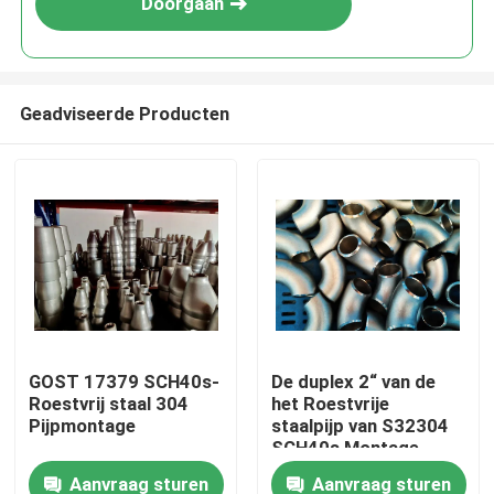
Doorgaan
Geadviseerde Producten
Huis
GOST 17379 SCH40s-
De duplex 2“ van de
Roestvrij staal 304
het Roestvrije
Producten
Pijpmontage
staalpijp van S32304
SCH40s Montage
Aanvraag sturen
Aanvraag sturen
Ongeveer ons