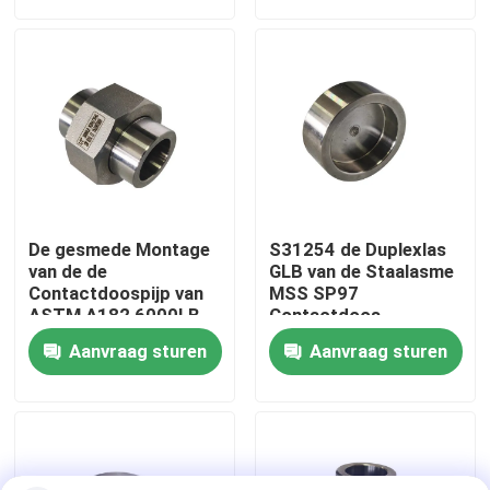
Fabrieksreis
Kwaliteitscontrole
Company News
De gesmede Montage
S31254 de Duplexlas
De Montage van de roestvrij staalpijp
van de de
GLB van de Staalasme
Contactdoospijp van
MSS SP97
ASTM A182 6000LB
Contactdoos
S32205
de flens van de roestvrij staalpijp
Aanvraag sturen
Aanvraag sturen
De Elleboog van de roestvrij staalpijp
het T-stuk van de roestvrij staalpijp