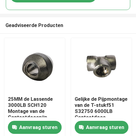
Geadviseerde Producten
Huis
25MM de Lassende
Gelijke de Pijpmontage
3000LB SCH120
van de T-stukf51
Montage van de
S32750 6000LB
Producten
Contactdoospijp
Contactdoos
Aanvraag sturen
Aanvraag sturen
Ongeveer ons