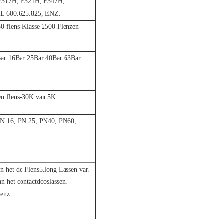
F317H, F321H, F347H,
 600.625.825, ENZ.
50 flens-Klasse 2500 Flenzen
ar 16Bar 25Bar 40Bar 63Bar
en flens-30K van 5K
N 16, PN 25, PN40, PN60,
an het de Flens5.long Lassen van
an het contactdooslassen.
 enz.