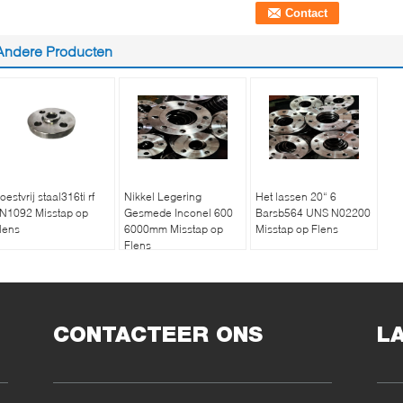
Andere Producten
oestvrij staal316ti rf
Nikkel Legering
Het lassen 20“ 6
N1092 Misstap op
Gesmede Inconel 600
Barsb564 UNS N02200
lens
6000mm Misstap op
Misstap op Flens
Flens
CONTACTEER ONS
L