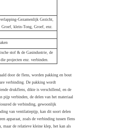
verlapping-Gezamenlijk Gezicht,
Groef, klein-Tong, Groef, enz.
maken
sche stof & de Gasindustrie, de
 die projecten enz. verbinden.
paald door de flens, worden pakking en bout
are verbinding. De pakking wordt
nde drukflens, dikte is verschillend, en de
n pijp verbinden, de delen van het materiaal
losured de verbinding, gewoonlijk
ing van ventilatiepijp, kan dit soort delen
en apparaat, zoals de verbinding tussen flens
 maar de relatieve kleine klep, het kan als