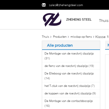
sales@zhehengsteel.com
Thuis
Klasse 
Thuis
Producten
misstap op flens
Alle producten
De Montage van de roestvrij staalpijp
(31)
de flens van de roestvrij staalpijp
(19)
De Elleboog van de roestvrij staalpijp
(14)
het T-stuk van de roestvrij staalpijp
(7)
de kappen van de roestvrij staalpijp
(9)
De Montage van de contactdoospijp
(16)