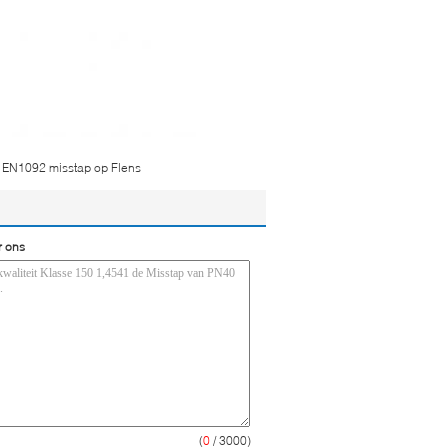
EN1092 misstap op Flens
r ons
(
0
/ 3000)