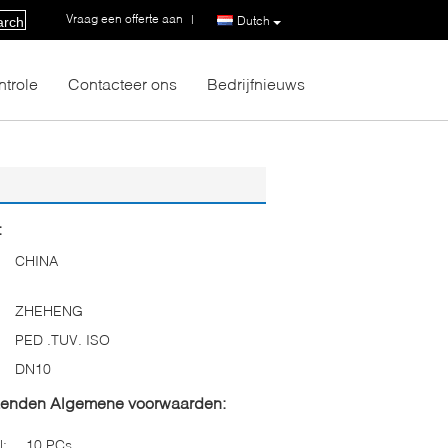
Vraag een offerte aan
|
Dutch
arch
ntrole
Contacteer ons
Bedrijfnieuws
:
CHINA
ZHEHENG
PED .TUV. ISO
DN10
zenden Algemene voorwaarden:
l:
10 PCs