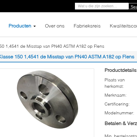
Se
Producten
Over ons
Fabrieksreis
Kwaliteitsco
150 1,4541 de Misstap van PN40 ASTM A182 op Flens
Klasse 150 1,4541 de Misstap van PN40 ASTM A182 op Flens
Productdetails
Plaats van
herkomst:
Merknaam:
Certificering:
Modelnummer:
Betalen & Ver
Min. bestelaanta