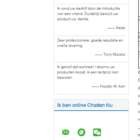
Ik vond uw bedrijf door de introductie
van een vriend. Duidelijk bewijst uw
product uw sterkte.
—— Neda
Zeer professionele, goede reputatie en
snelle levering.
—— Tony Malaka
Ik geloof dat wanneer I daarna uw
producten koopt, ik een testprijs kan
G
bewaren.
D
—— Haydar Ar ıkan
d
t
b
Ik ben online Chatten Nu
o
v
„
e