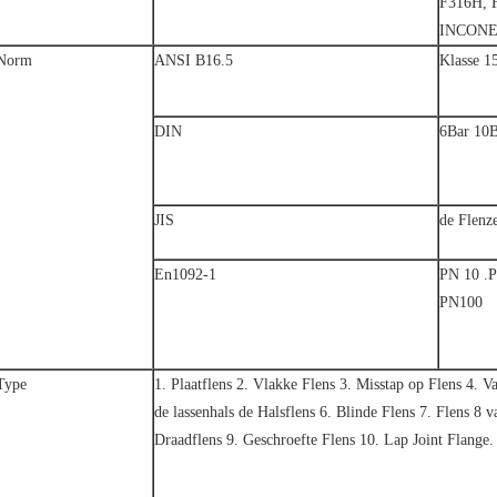
F316H, 
INCONEL
Norm
ANSI B16.5
Klasse 1
DIN
6Bar 10B
JIS
de Flenz
En1092-1
PN 10 .P
PN100
Type
1. Plaatflens 2. Vlakke Flens 3. Misstap op Flens 4. V
de lassenhals de Halsflens 6. Blinde Flens 7. Flens 8 v
Draadflens 9. Geschroefte Flens 10. Lap Joint Flange.