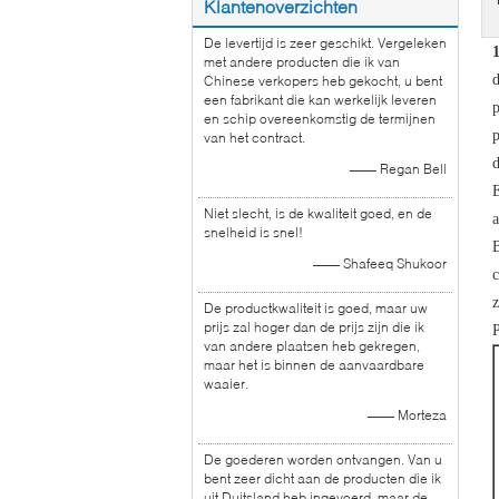
Klantenoverzichten
De levertijd is zeer geschikt. Vergeleken
1
met andere producten die ik van
d
Chinese verkopers heb gekocht, u bent
een fabrikant die kan werkelijk leveren
p
en schip overeenkomstig de termijnen
p
van het contract.
d
—— Regan Bell
E
Niet slecht, is de kwaliteit goed, en de
a
snelheid is snel!
B
—— Shafeeq Shukoor
c
z
De productkwaliteit is goed, maar uw
prijs zal hoger dan de prijs zijn die ik
van andere plaatsen heb gekregen,
maar het is binnen de aanvaardbare
waaier.
—— Morteza
De goederen worden ontvangen. Van u
bent zeer dicht aan de producten die ik
uit Duitsland heb ingevoerd, maar de