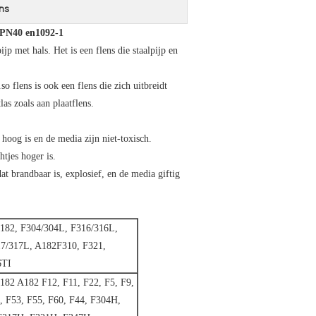
ns
PN40 en1092-1
ijp met hals. Het is een flens die staalpijp en
so flens is ook een flens die zich uitbreidt
las zoals aan plaatflens.
 hoog is en de media zijn niet-toxisch.
htjes hoger is.
at brandbaar is, explosief, en de media giftig
82, F304/304L, F316/316L,
7/317L, A182F310, F321,
6TI
82 A182 F12, F11, F22, F5, F9,
, F53, F55, F60, F44, F304H,