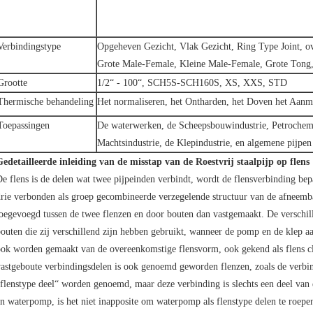
Verbindingstype
Opgeheven Gezicht, Vlak Gezicht, Ring Type Joint, o
Grote Male-Female, Kleine Male-Female, Grote Tong, 
Grootte
1/2“ - 100“, SCH5S-SCH160S, XS, XXS, STD
Thermische behandeling
Het normaliseren, het Ontharden, het Doven het Aan
Toepassingen
De waterwerken, de Scheepsbouwindustrie, Petrochemi
Machtsindustrie, de Klepindustrie, en algemene pijpen
edetailleerde inleiding van de misstap van de Roestvrij staalpijp op flens
e flens is de delen wat twee pijpeinden verbindt, wordt de flensverbinding be
rie verbonden als groep gecombineerde verzegelende structuur van de afneemb
oegevoegd tussen de twee flenzen en door bouten dan vastgemaakt. De verschille
outen die zij verschillend zijn hebben gebruikt, wanneer de pomp en de klep aa
ok worden gemaakt van de overeenkomstige flensvorm, ook gekend als flens c
astgeboute verbindingsdelen is ook genoemd geworden flenzen, zoals de verbind
flenstype deel“ worden genoemd, maar deze verbinding is slechts een deel van e
n waterpomp, is het niet inapposite om waterpomp als flenstype delen te roepen,