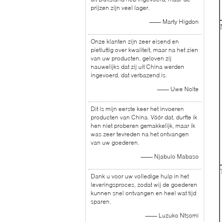
prijzen zijn veel lager.
—— Marty Higdon
Onze klanten zijn zeer eisend en
pietluttig over kwaliteit, maar na het zien
van uw producten, geloven zij
nauwelijks dat zij uit China werden
ingevoerd, dat verbazend is.
—— Uwe Nolte
Dit is mijn eerste keer het invoeren
producten van China. Vóór dat, durfte ik
hen niet proberen gemakkelijk, maar ik
was zeer tevreden na het ontvangen
van uw goederen.
—— Njabulo Mabaso
Dank u voor uw volledige hulp in het
leveringsproces, zodat wij de goederen
kunnen snel ontvangen en heel wat tijd
sparen.
—— Luzuko Ntsomi