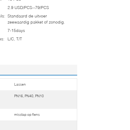
2.9 USD/PCS--79/PCS
ls:
Standaard de uitvoer
zeewaardig pakket of zonodig.
7-15days
es:
L/C, T/T
Lassen
PN16, PN40, PN10
misstap op flens