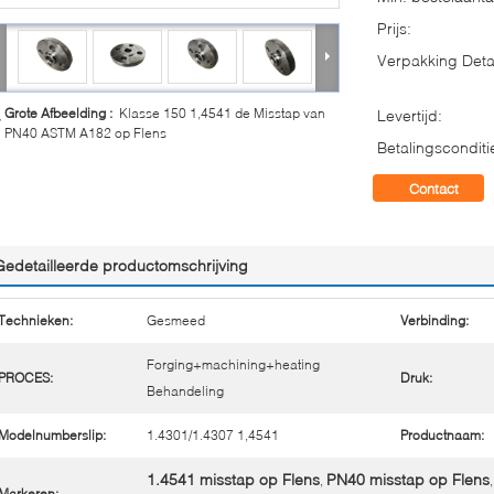
Prijs:
Verpakking Detai
Grote Afbeelding :
Klasse 150 1,4541 de Misstap van
Levertijd:
PN40 ASTM A182 op Flens
Betalingsconditi
Contact
Gedetailleerde productomschrijving
Technieken:
Gesmeed
Verbinding:
Forging+machining+heating
PROCES:
Druk:
Behandeling
Modelnumberslip:
1.4301/1.4307 1,4541
Productnaam:
1.4541 misstap op Flens
PN40 misstap op Flens
,
,
Markeren: