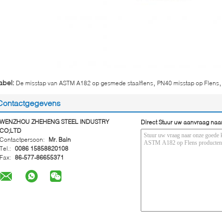
,
,
abel:
De misstap van ASTM A182 op gesmede staalflens
PN40 misstap op Flens
Contactgegevens
WENZHOU ZHEHENG STEEL INDUSTRY
Direct Stuur uw aanvraag naa
CO;LTD
Contactpersoon:
Mr. Bain
Tel.:
0086 15858820108
Fax:
86-577-86655371