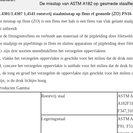
De misstap van ASTM A182 op gesmede staalfle
(ZO)
.4301/1.4307 1,4541 roestvrij staalmisstap op flens rf gesmede
PN16 
e misstap op flens (ZO) is een flens met hals is een flens van vlak gelaste staalp
i uitbreidt
e de fittingsintoflens en verbindt aan materiaal of de pijpleiding door filetweld.
e staalpijp en pipefittings in flens en sluiten apparatuur of pijpleiding door filet
r zijn drie soorten smeedstukflens het verzegelen oppervlakten:
, vlakke het verzegelen oppervlakte is geschikt voor het milieu dat de druk niet
, concave het verzegelen oppervlakte is suitbale voor het milieu dat de druk lic
, de tong en groef het verzegelen de oppervlakte zijn geschikt voor het milieu d
ijn, is de druk lichtjes hoog.
Producten Gamma:
Roestvrij staal
ASTM A1
A182F31
F347,31
Legeringsstaal
ASTM A1
F91, F51