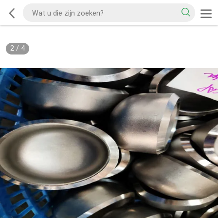
2
/
4