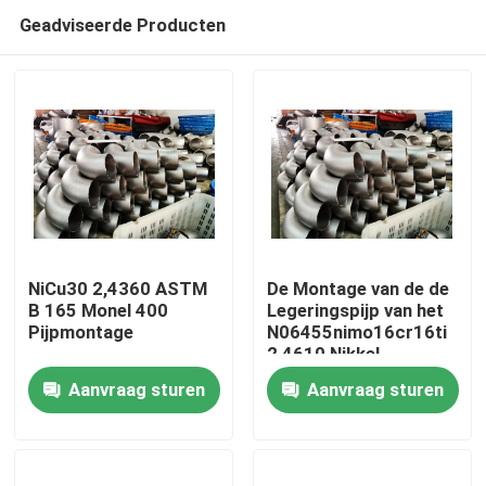
Geadviseerde Producten
NiCu30 2,4360 ASTM
De Montage van de de
B 165 Monel 400
Legeringspijp van het
Pijpmontage
N06455nimo16cr16ti
Huis
2,4610 Nikkel
Aanvraag sturen
Aanvraag sturen
Producten
Ongeveer ons