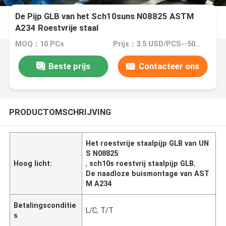
De Pijp GLB van het Sch10suns N08825 ASTM
A234 Roestvrije staal
MOQ：10 PCs
Prijs：3.5 USD/PCS--50439/PCS
Beste prijs
Contacteer ons
PRODUCTOMSCHRIJVING
Het roestvrije staalpijp GLB van UN
S N08825
Hoog licht:
,
sch10s roestvrij staalpijp GLB
,
De naadloze buismontage van AST
M A234
Betalingsconditie
L/C, T/T
s