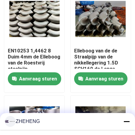
Fabrieksreis
Kwaliteitscontrole
EN10253 1,4462 8
Elleboog van de de
Company News
Duim 4mm de Elleboog
Straalpijp van de
van de Roestvrij
nikkellegering 1.5D
staalpijp
SCH160 de Lange
De Montage van de roestvrij staalpijp
Aanvraag sturen
Aanvraag sturen
de flens van de roestvrij staalpijp
De Elleboog van de roestvrij staalpijp
ZHEHENG
het T-stuk van de roestvrij staalpijp