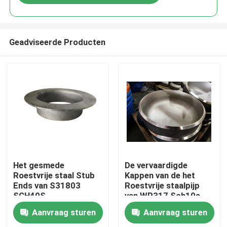
Geadviseerde Producten
Huis
Het gesmede
De vervaardigde
Roestvrije staal Stub
Kappen van de het
Ends van S31803
Roestvrije staalpijp
Producten
SCH40S
van WP317 Sch10s
Aanvraag sturen
Aanvraag sturen
Ongeveer ons