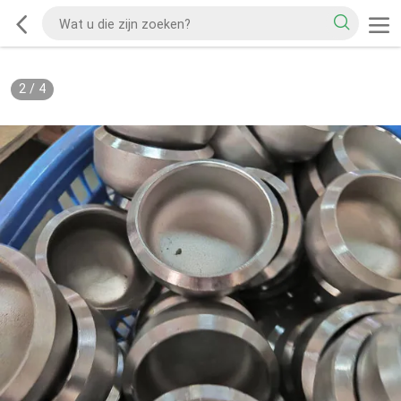
2
/
4