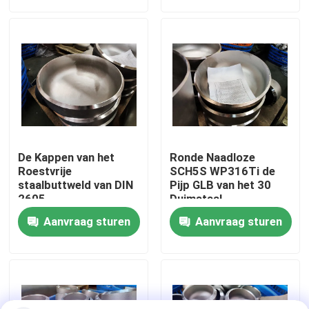
Fabrieksreis
Kwaliteitscontrole
Company News
De Kappen van het
Ronde Naadloze
De Montage van de roestvrij staalpijp
Roestvrije
SCH5S WP316Ti de
staalbuttweld van DIN
Pijp GLB van het 30
2605
Duimstaal
de flens van de roestvrij staalpijp
Aanvraag sturen
Aanvraag sturen
De Elleboog van de roestvrij staalpijp
het T-stuk van de roestvrij staalpijp