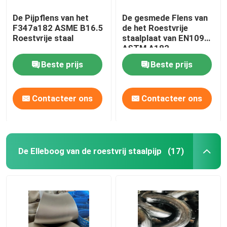
De Pijpflens van het
De gesmede Flens van
F347a182 ASME B16.5
de het Roestvrije
Roestvrije staal
staalplaat van EN1092
ASTM A182
Beste prijs
Beste prijs
Contacteer ons
Contacteer ons
De Elleboog van de roestvrij staalpijp
(17)