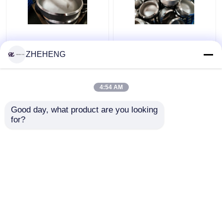
De vervaardigde
WP904L
Kappen van de het
duplexlegering SCH10
ZHEHENG
Roestvrije staalpijp van
de Pijp GLB van het 3
WP317 Sch10s
Duimstaal
4:54 AM
Beste prijs
Beste prijs
Good day, what product are you looking 
for?
Contacteer ons
Contacteer ons
Bekijk meer
Thuis
Ongeveer ons
Contacteer ons
Desktop Site
Sitemap
Privacy Policy