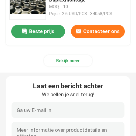
MOQ：10
Prijs：2.6 USD/PCS--34058/PCS
de kappen van de roestvrij staalpijp
Beste prijs
Contacteer ons
De Montage van de contactdoospijp
Ingepaste Pijpmontage
Bekijk meer
Roestvrij staalreductiemiddel
Laat een bericht achter
roestvrij staal blinde flens
We bellen je snel terug!
misstap op flens
De Flens van de lassenhals