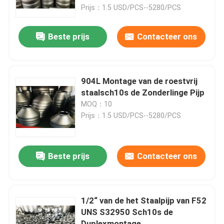
Prijs：1.5 USD/PCS--5280/PCS
Fabrieksreis
Beste prijs
Contacteer ons
Kwaliteitscontrole
904L Montage van de roestvrij
Company News
staalsch10s de Zonderlinge Pijp
MOQ：10
Prijs：1.5 USD/PCS--5280/PCS
De Montage van de roestvrij staalpijp
de flens van de roestvrij staalpijp
Beste prijs
Contacteer ons
De Elleboog van de roestvrij staalpijp
1/2“ van de het Staalpijp van F52
UNS S32950 Sch10s de
het T-stuk van de roestvrij staalpijp
Duplexmontage