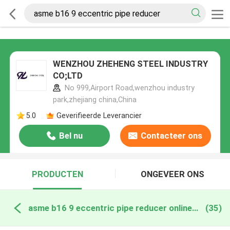
WENZHOU ZHEHENG STEEL INDUSTRY
CO;LTD
No 999,Airport Road,wenzhou industry
park,zhejiang china,China
5.0
Geverifieerde Leverancier
Bel nu
Contacteer ons
PRODUCTEN
ONGEVEER ONS
asme b16 9 eccentric pipe reducer online fabricage
(35)