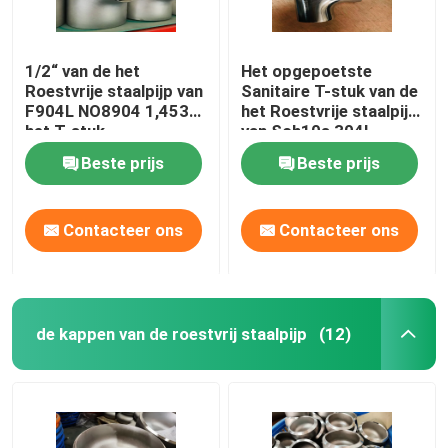
1/2“ van de het
Het opgepoetste
Roestvrije staalpijp van
Sanitaire T-stuk van de
F904L NO8904 1,4539
het Roestvrije staalpijp
het T-stuk
van Sch10s 304L
Beste prijs
Beste prijs
Contacteer ons
Contacteer ons
de kappen van de roestvrij staalpijp
(12)