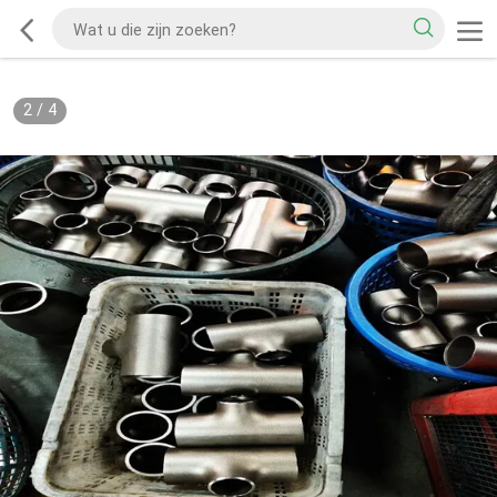
2
/
4