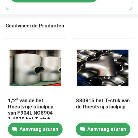
Geadviseerde Producten
Huis
1/2“ van de het
S30815 het T-stuk van
Roestvrije staalpijp
de Roestvrij staalpijp
van F904L NO8904
Producten
1,4539 het T-stuk
Aanvraag sturen
Aanvraag sturen
Ongeveer ons