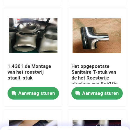
Fabrieksreis
Kwaliteitscontrole
Company News
1.4301 de Montage
Het opgepoetste
De Montage van de roestvrij staalpijp
van het roestvrij
Sanitaire T-stuk van
staalt-stuk
de het Roestvrije
staalpijp van Sch10s
304L
de flens van de roestvrij staalpijp
Aanvraag sturen
Aanvraag sturen
De Elleboog van de roestvrij staalpijp
het T-stuk van de roestvrij staalpijp