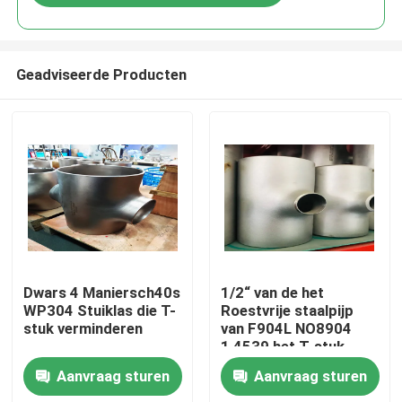
Geadviseerde Producten
Huis
Dwars 4 Maniersch40s
1/2“ van de het
WP304 Stuiklas die T-
Roestvrije staalpijp
stuk verminderen
van F904L NO8904
Producten
1,4539 het T-stuk
Aanvraag sturen
Aanvraag sturen
Ongeveer ons