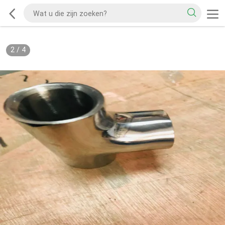
2
/
4